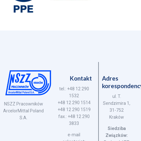
Kontakt
Adres
korespondenc
tel.: +48 12 290
1532
ul. T.
+48 12 290 1514
Sendzimira 1,
NSZZ Pracowników
+48 12 290 1519
31-752
ArcelorMittal Poland
fax.: +48 12 290
Kraków
S.A.
3833
Siedziba
e-mail
Związków: