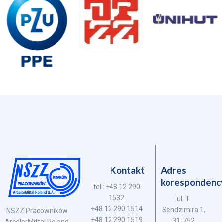
Kontakt
Adres
korespondenc
tel.: +48 12 290
1532
ul. T.
+48 12 290 1514
Sendzimira 1,
NSZZ Pracowników
+48 12 290 1519
31-752
ArcelorMittal Poland