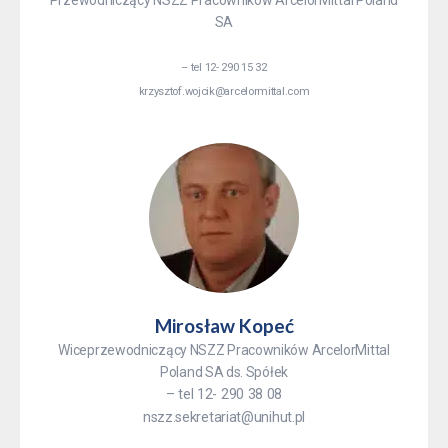
Przewodniczący NSZZ Pracowników ArcelorMittal Poland
SA
– tel 12- 290 15 32
krzysztof.wojcik@arcelormittal.com
Mirosław Kopeć
Wiceprzewodniczący NSZZ Pracowników ArcelorMittal
Poland SA ds. Spółek
– tel 12- 290 38 08
nszz.sekretariat@unihut.pl