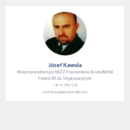
Józef Kawula
Wiceprzewodniczący NSZZ Pracowników ArcelorMittal
Poland SA ds. Organizacyjnych
– tel 12- 290 15 32
jozef.kawula@arcelormittal.com