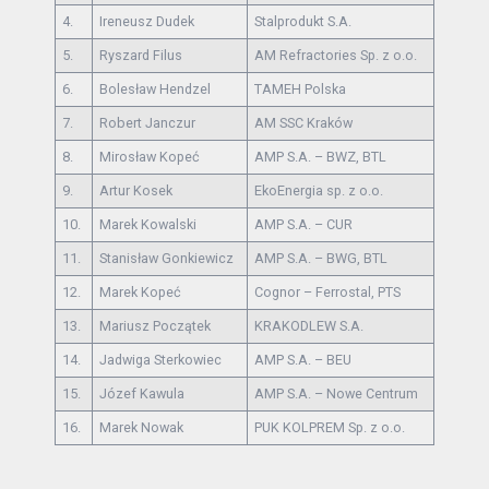
4.
Ireneusz Dudek
Stalprodukt S.A.
5.
Ryszard Filus
AM Refractories Sp. z o.o.
6.
Bolesław Hendzel
TAMEH Polska
7.
Robert Janczur
AM SSC Kraków
8.
Mirosław Kopeć
AMP S.A. – BWZ, BTL
9.
Artur Kosek
EkoEnergia sp. z o.o.
10.
Marek Kowalski
AMP S.A. – CUR
11.
Stanisław Gonkiewicz
AMP S.A. – BWG, BTL
12.
Marek Kopeć
Cognor – Ferrostal, PTS
13.
Mariusz Początek
KRAKODLEW S.A.
14.
Jadwiga Sterkowiec
AMP S.A. – BEU
15.
Józef Kawula
AMP S.A. – Nowe Centrum
16.
Marek Nowak
PUK KOLPREM Sp. z o.o.