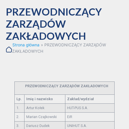
PRZEWODNICZĄCY
ZARZĄDÓW
ZAKŁADOWYCH
Strona główna
»
PRZEWODNICZĄCY ZARZĄDÓW
ZAKŁADOWYCH
PRZEWODNICZĄCY ZARZĄDÓW ZAKŁADOWYCH
Lp.
Imię i nazwisko
Zakład/wydział
1.
Artur Kołek
HUT-PUS S.A.
2.
Marian Czajkowski
EiR
3.
Dariusz Dudek
UNIHUT S.A.