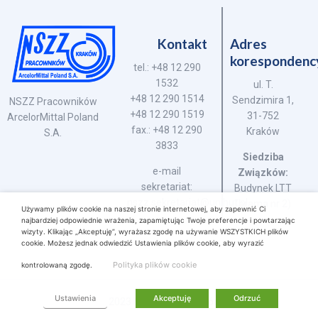
Kontakt
Adres
korespondenc
tel.: +48 12 290
1532
ul. T.
+48 12 290 1514
Sendzimira 1,
NSZZ Pracowników
+48 12 290 1519
31-752
ArcelorMittal Poland
fax.: +48 12 290
Kraków
S.A.
3833
Siedziba
e-mail
Związków:
sekretariat:
Budynek LTT
nszz.sekretariat@unihut.pl
(brama nr 2)
Używamy plików cookie na naszej stronie internetowej, aby zapewnić Ci
najbardziej odpowiednie wrażenia, zapamiętując Twoje preferencje i powtarzając
wizyty. Klikając „Akceptuję”, wyrażasz zgodę na używanie WSZYSTKICH plików
cookie. Możesz jednak odwiedzić Ustawienia plików cookie, aby wyrazić
Polityka plików cookie
kontrolowaną zgodę.
Ustawienia
Akceptuję
Odrzuć
Copyright © 2023 NSZZ Pracowników AMP S.A.