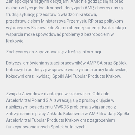
Zaniepokojeni nagłymi decyzjami AMP, nie godząc się na brak
dialogu w tych jednostronnych decyzjach AMP, chcemy naszą
trudną sytuację przedstawić władzom Krakowa,
przedstawicielom Ministerstwa Przemysłu RP oraz politykom
wybranym w Krakowie do Sejmu obecnej kadencji. Brak reakcji i
wsparcia może spowodować problemy z bezrobociem w
Krakowie.
Zachęcamy do zapoznania się z treścią informacji:
Dotyczy: omówienia sytuacji pracowników AMP SA oraz Spółek
hutniczych po decyzji w sprawie wstrzymania pracy krakowskiej
Koksowni oraz likwidacji Spółki AM Tubular Products Kraków.
Związki Zawodowe działające w krakowskim Oddziale
ArcelorMittal Poland S.A. zwracają się z prośbą o ujęcie w
najbliższym posiedzeniu MWRDS problemu związanego z
zatrzymaniem pracy Zakładu Koksownia w AMP, likwidacji Spółki
ArcelorMittal Tubular Products Kraków oraz zagrożeniem
funkcjonowania innych Spółek hutniczych.