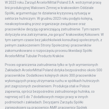
W 2023 roku Zarząd ArcelorMittal Poland S.A. wstrzymał pracę
linii produkcyjnej Walcowni Zimnej w krakowskim Oddziale
Spółki, argumentując te działania kryzysową sytuacją w
sektorze hutniczym. W grudniu 2023 roku podjęto kolejną,
nieakceptowalną przez organizacje związkowe oraz
pracowników decyzję ograniczającą zatrudnienie. Tym razem
dotyczyła ona zatrzymania „na gorąco” krakowskiej Koksowni. W
tym samym czasie bez jakichkolwiek konsultacji społecznych, z
pełnym zaskoczeniem Strony Społecznej i pracowników
zakomunikowano o rozpoczęciu procesu likwidacji Spółki
ArcelorMittal Tubular Products Kraków.
Proces ograniczenia zatrudnienia tylko w tych wymienionych
Zakładach ArcelorMittal Poland dotyka bezpośrednio około 500
pracowników. Dodatkowo kolejnych około 300 pracowników
wykonujących pracę utrzymania ruchu w spółkach hutniczych
jest zagrożonych zwolnieniem. Produkcja stali w Polsce
zapewnia, oprócz bezpośrednio zatrudnionego hutnika, co
najmniej od 5 do 7 dodatkowych miejsc pracy w innych
podmiotach i zakładach. Decyzjami Zarządu Spółki
zaniepokojeni są pracownicy AMP, pracownicy Spółek