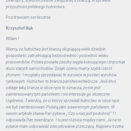
zewnątrz, a jednocześnie związanej z branżą, w sprawie
przyszłości polskiego hutnictwa.
Pozdrawiam serdecznie
Krzysztof Bąk
Witam !
Wiemy, że hutnictwo jest branżą skupiającą wiele dziedzin
gospodarki, zatrudniającą bezpośrednio i pośrednio wieku
pracowników. Polska posiada zasoby węgla koksującego i importuje
dużo starych samochodów. Dzięki czemu mamy szybki obrót
złomem. I mogłaby sprzedawać te surowce w postaci wyrobów
rynkowych. Hutnictwo to branża państwowotwórcza. Jeśli ktoś
oddaje taką branżę w obce ręce to oznacza, że nie jest
zainteresowany tym państwem i nie interesuje go skuteczne
rządzenie. Twierdzę, że ci którzy sprzedali hutnictwo w obce ręce
nie byli zainteresowani Polską jako suwerennym państwem. W
swoim artykule stawia Pan pytanie „ Czy u nas jest podobnie” ? I
odpowiada Pan twierdząco. I tu jest różnica między nami. Ja na to
pytanie mam odpowiedź zdecydowanie przeczącą. Najpierw trzeba