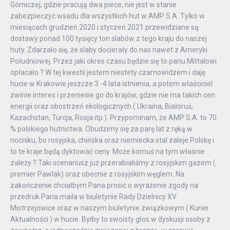
Górniczej, gdzie pracują dwa piece, nie jest w stanie
zabezpieczyć wsadu dla wszystkich hut w AMP S.A. Tylko w
miesiącach grudzień 2020 i styczeń 2021 przewidziane są
dostawy ponad 100 tysięcy ton slabów z tego kraju do naszej
huty. Zdarzało się, że slaby docierały do nas nawet z Ameryki
Południowej. Przez jaki okres czasu będzie się to panu Mittalowi
opłacało ? W tej kwestii jestem niestety czarnowidzem i daję
hucie w Krakowie jeszcze 3 -4 lata istnienia, a potem właściciel
zwinie interes i przeniesie go do krajów, gdzie nie ma takich cen
energii oraz obostrzeń ekologicznych ( Ukraina, Białoruś,
Kazachstan, Turcja, Rosja itp.). Przypominam, że AMP S.A. to 70
% polskiego hutnictwa. Obudzimy się za parę lat z ręką w
nocniku, bo rosyjska, chińska oraz niemiecka stal zaleje Polskę i
to te kraje będą dyktować ceny. Może komuś na tym właśnie
zależy ? Taki scenariusz już przerabialiśmy z rosyjskim gazem (
premier Pawlak) oraz obecnie z rosyjskim węglem. Na
zakończenie chciałbym Pana prosić o wyrażenie zgody na
przedruk Pana maila w biuletynie Rady Dzielnicy XV
Mistrzejowice oraz w naszym biuletynie związkowym ( Kurier
Aktualności ) w hucie. Byłby to swoisty głos w dyskusji osoby z