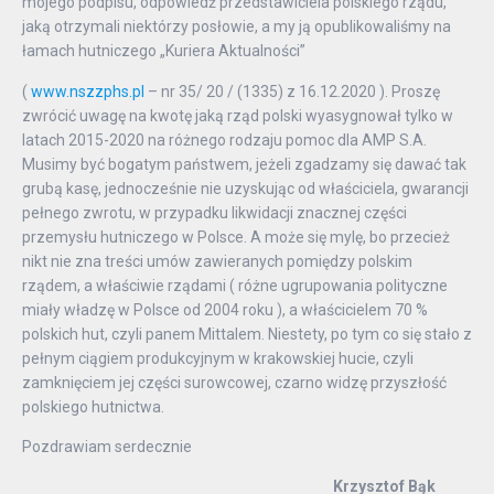
mojego podpisu, odpowiedź przedstawiciela polskiego rządu,
jaką otrzymali niektórzy posłowie, a my ją opublikowaliśmy na
łamach hutniczego „Kuriera Aktualności”
(
www.nszzphs.pl
– nr 35/ 20 / (1335) z 16.12.2020 ). Proszę
zwrócić uwagę na kwotę jaką rząd polski wyasygnował tylko w
latach 2015-2020 na różnego rodzaju pomoc dla AMP S.A.
Musimy być bogatym państwem, jeżeli zgadzamy się dawać tak
grubą kasę, jednocześnie nie uzyskując od właściciela, gwarancji
pełnego zwrotu, w przypadku likwidacji znacznej części
przemysłu hutniczego w Polsce. A może się mylę, bo przecież
nikt nie zna treści umów zawieranych pomiędzy polskim
rządem, a właściwie rządami ( różne ugrupowania polityczne
miały władzę w Polsce od 2004 roku ), a właścicielem 70 %
polskich hut, czyli panem Mittalem. Niestety, po tym co się stało z
pełnym ciągiem produkcyjnym w krakowskiej hucie, czyli
zamknięciem jej części surowcowej, czarno widzę przyszłość
polskiego hutnictwa.
Pozdrawiam serdecznie
Krzysztof Bąk