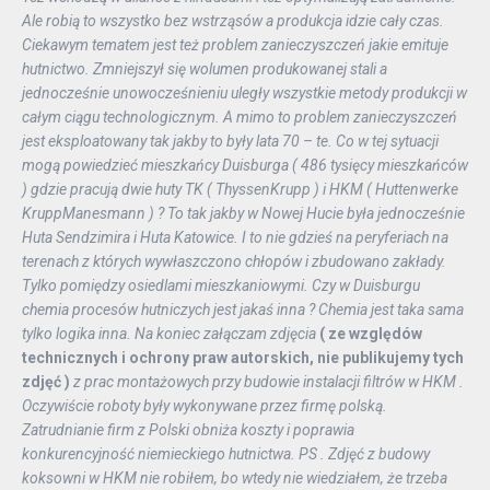
Ale robią to wszystko bez wstrząsów a produkcja idzie cały czas.
Ciekawym tematem jest też problem zanieczyszczeń jakie emituje
hutnictwo. Zmniejszył się wolumen produkowanej stali a
jednocześnie unowocześnieniu uległy wszystkie metody produkcji w
całym ciągu technologicznym. A mimo to problem zanieczyszczeń
jest eksploatowany tak jakby to były lata 70 – te. Co w tej sytuacji
mogą powiedzieć mieszkańcy Duisburga ( 486 tysięcy mieszkańców
) gdzie pracują dwie huty TK ( ThyssenKrupp ) i HKM ( Huttenwerke
KruppManesmann ) ? To tak jakby w Nowej Hucie była jednocześnie
Huta Sendzimira i Huta Katowice. I to nie gdzieś na peryferiach na
terenach z których wywłaszczono chłopów i zbudowano zakłady.
Tylko pomiędzy osiedlami mieszkaniowymi. Czy w Duisburgu
chemia procesów hutniczych jest jakaś inna ? Chemia jest taka sama
tylko logika inna. Na koniec załączam zdjęcia
( ze względów
technicznych i ochrony praw autorskich, nie
publikujemy tych
zdjęć )
z prac montażowych przy budowie instalacji filtrów w HKM .
Oczywiście roboty były wykonywane przez firmę polską.
Zatrudnianie firm z Polski obniża koszty i poprawia
konkurencyjność niemieckiego hutnictwa. PS . Zdjęć z budowy
koksowni w HKM nie robiłem, bo wtedy nie wiedziałem, że trzeba