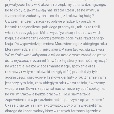
prywatyzacji huty w Krakowie i przejdźmy do dnia dzisiejszego,
bo to co było, jak mawiają nasi bracia Czesi, „se ne wrati”, a
trzeba sobie zadać pytanie: co dalej z krakowską hutą ?
Owszem, możemy naciskać polskie władze, by poszły w
kierunku nacjonalizacji polskiego przemysłu, tak jak to robili
włsnie Czesi, gdy pan Mittal wycofywał się z hutnictwa w ich
kraju, ale ostateczną decyzję zawsze podejmuje rząd danego
kraju. Po wypowiedzi premiera Morawieckiego z ubiegłego roku,
który powiedział min. …
gdybyśmy byli państwową hutą sprawa z
WP w Krakowie byłaby inna, a tak on nic nie może zrobić, bo jest to
firma prywatna
, zrozumieliśmy, że z tej strony nie możemy liczyć
na wsparcie. Nasze wiece i manifestacje, spotkania oraz
rozmowy ( w tym krakowski okrągły stół ) przedłużyły tylko
agonię części surowcowej krakowskiej huty o rok. Znamiennym
jest przy tym fakt, że w ubiegłym roku we wrześniu, ówczesny
wicepremier Gowin, zapewniał nas, iż możemy spać spokojnie,
bo WP w Krakowie będzie pracował. Jeśli się ma takie
zapewnienia to w przyszłość można patrzyć z optymizmem ?
Okazało się, że nie i my jako związkowcy o tym wiedzieliśmy,
dlatego do końca walczyliśmy w rożnych formach, łącznie z