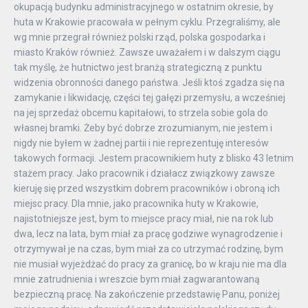
okupacją budynku administracyjnego w ostatnim okresie, by
huta w Krakowie pracowała w pełnym cyklu. Przegraliśmy, ale
wg mnie przegrał również polski rząd, polska gospodarka i
miasto Kraków również. Zawsze uważałem i w dalszym ciągu
tak myślę, że hutnictwo jest branżą strategiczną z punktu
widzenia obronności danego państwa. Jeśli ktoś zgadza się na
zamykanie i likwidację, części tej gałęzi przemysłu, a wcześniej
na jej sprzedaż obcemu kapitałowi, to strzela sobie gola do
własnej bramki. Żeby być dobrze zrozumianym, nie jestem i
nigdy nie byłem w żadnej partii i nie reprezentuję interesów
takowych formacji. Jestem pracownikiem huty z blisko 43 letnim
stażem pracy. Jako pracownik i działacz związkowy zawsze
kieruję się przed wszystkim dobrem pracowników i obroną ich
miejsc pracy. Dla mnie, jako pracownika huty w Krakowie,
najistotniejsze jest, bym to miejsce pracy miał, nie na rok lub
dwa, lecz na lata, bym miał za pracę godziwe wynagrodzenie i
otrzymywał je na czas, bym miał za co utrzymać rodzinę, bym
nie musiał wyjeżdżać do pracy za granicę, bo w kraju nie ma dla
mnie zatrudnienia i wreszcie bym miał zagwarantowaną
bezpieczną pracę. Na zakończenie przedstawię Panu, poniżej