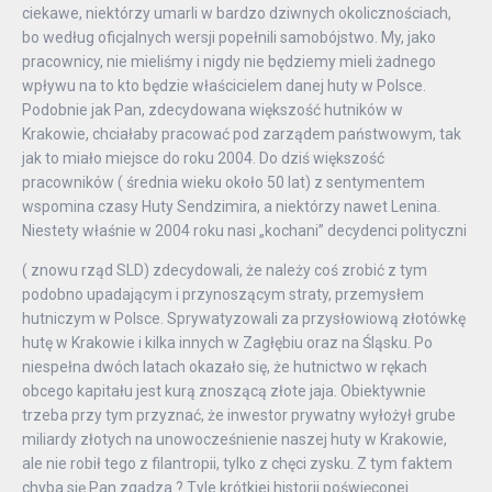
ciekawe, niektórzy umarli w bardzo dziwnych okolicznościach,
bo według oficjalnych wersji popełnili samobójstwo. My, jako
pracownicy, nie mieliśmy i nigdy nie będziemy mieli żadnego
wpływu na to kto będzie właścicielem danej huty w Polsce.
Podobnie jak Pan, zdecydowana większość hutników w
Krakowie, chciałaby pracować pod zarządem państwowym, tak
jak to miało miejsce do roku 2004. Do dziś większość
pracowników ( średnia wieku około 50 lat) z sentymentem
wspomina czasy Huty Sendzimira, a niektórzy nawet Lenina.
Niestety właśnie w 2004 roku nasi „kochani” decydenci polityczni
( znowu rząd SLD) zdecydowali, że należy coś zrobić z tym
podobno upadającym i przynoszącym straty, przemysłem
hutniczym w Polsce. Sprywatyzowali za przysłowiową złotówkę
hutę w Krakowie i kilka innych w Zagłębiu oraz na Śląsku. Po
niespełna dwóch latach okazało się, że hutnictwo w rękach
obcego kapitału jest kurą znoszącą złote jaja. Obiektywnie
trzeba przy tym przyznać, że inwestor prywatny wyłożył grube
miliardy złotych na unowocześnienie naszej huty w Krakowie,
ale nie robił tego z filantropii, tylko z chęci zysku. Z tym faktem
chyba się Pan zgadza ? Tyle krótkiej historii poświęconej