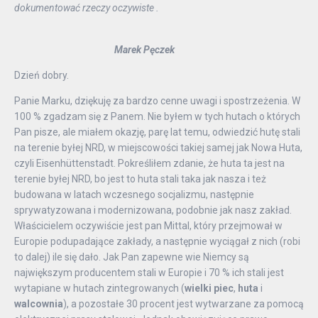
dokumentować rzeczy oczywiste .
Marek Pęczek
Dzień dobry.
Panie Marku, dziękuję za bardzo cenne uwagi i spostrzeżenia. W
100 % zgadzam się z Panem. Nie byłem w tych hutach o których
Pan pisze, ale miałem okazję, parę lat temu, odwiedzić hutę stali
na terenie byłej NRD, w miejscowości takiej samej jak Nowa Huta,
czyli Eisenhüttenstadt. Pokreśliłem zdanie, że huta ta jest na
terenie byłej NRD, bo jest to huta stali taka jak nasza i też
budowana w latach wczesnego socjalizmu, następnie
sprywatyzowana i modernizowana, podobnie jak nasz zakład.
Właścicielem oczywiście jest pan Mittal, który przejmował w
Europie podupadające zakłady, a następnie wyciągał z nich (robi
to dalej) ile się dało. Jak Pan zapewne wie Niemcy są
największym producentem stali w Europie i 70 % ich stali jest
wytapiane w hutach zintegrowanych (
wielki piec
,
huta
i
walcownia
), a pozostałe 30 procent jest wytwarzane za pomocą