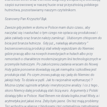
części surowcowej w naszej hucie oraz przyszłością polskiego
hutnictwa, pozostawiamy naszym czytelnikom.
Szanowny Pan Krzysztof Bąk.
Zawsze gdy jestem w domu w Polsce mam dużo czasu , aby
naczytać się i nasłuchać o tym czego nie opłaca się produkować i
jakie zakłady oraz branże należy zamknąć . Ulubionym chłopcem do
bicia jest branża hutnicza . Gdy już „ naładuję akumulatory ”
bezsensownością produkcji stali wtedy wyjeżdżam do Niemiec
gdzie pracuję albo na nowych inwestycjach w hutach albo przy
remontach o charakterze modernizacyjnym linii technologicznych w
przemyśle hutniczym. Po zakończeniu zadania wracam do Nowej
Huty gdzie ponownie dowiaduję się jak niemądra i szkodliwa jest
produkcja stali. Po czym znowu pakuję się i jadę do Niemiec do
jakiejś huty. To działa w pętli. Jak to racjonalnie wytłumaczyć ?
Można czytać sążniste artykuły i merytoryczne analizy. I co z tego ,
skoro Niemcy dalej produkują stal i liczą euro. Argumenty z Polski
działają tylko w Polsce. Nad Renem nie działa logika znad Wisły, a i
arytmetyka jest jakaś inna. Żeby było jasne. Oni też mają problemy.
Też wchodzą w alianse z hindusami i też optymalizują zatrudnienie.