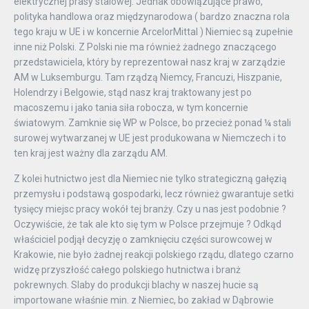
elektrycznej prasy stalowej. Jednak obowiązujące prawo,
polityka handlowa oraz międzynarodowa ( bardzo znaczna rola
tego kraju w UE i w koncernie ArcelorMittal ) Niemiec są zupełnie
inne niż Polski. Z Polski nie ma również żadnego znaczącego
przedstawiciela, który by reprezentował nasz kraj w zarządzie
AM w Luksemburgu. Tam rządzą Niemcy, Francuzi, Hiszpanie,
Holendrzy i Belgowie, stąd nasz kraj traktowany jest po
macoszemu i jako tania siła robocza, w tym koncernie
światowym. Zamknie się WP w Polsce, bo przecież ponad ¼ stali
surowej wytwarzanej w UE jest produkowana w Niemczech i to
ten kraj jest ważny dla zarządu AM.
Z kolei hutnictwo jest dla Niemiec nie tylko strategiczną gałęzią
przemysłu i podstawą gospodarki, lecz również gwarantuje setki
tysięcy miejsc pracy wokół tej branży. Czy u nas jest podobnie ?
Oczywiście, że tak ale kto się tym w Polsce przejmuje ? Odkąd
właściciel podjął decyzję o zamknięciu części surowcowej w
Krakowie, nie było żadnej reakcji polskiego rządu, dlatego czarno
widzę przyszłość całego polskiego hutnictwa i branż
pokrewnych. Slaby do produkcji blachy w naszej hucie są
importowane właśnie min. z Niemiec, bo zakład w Dąbrowie