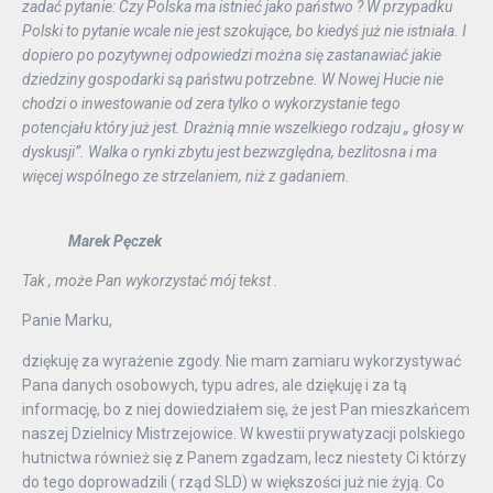
zadać pytanie: Czy Polska ma istnieć jako państwo ? W przypadku
Polski to pytanie wcale nie jest szokujące, bo kiedyś już nie istniała. I
dopiero po pozytywnej odpowiedzi można się zastanawiać jakie
dziedziny gospodarki są państwu potrzebne. W Nowej Hucie nie
chodzi o inwestowanie od zera tylko o wykorzystanie tego
potencjału który już jest. Drażnią mnie wszelkiego rodzaju „ głosy w
dyskusji”. Walka o rynki zbytu jest bezwzględna, bezlitosna i ma
więcej wspólnego ze strzelaniem, niż z gadaniem.
Marek Pęczek
Tak , może Pan wykorzystać mój tekst .
Panie Marku,
dziękuję za wyrażenie zgody. Nie mam zamiaru wykorzystywać
Pana danych osobowych, typu adres, ale dziękuję i za tą
informację, bo z niej dowiedziałem się, że jest Pan mieszkańcem
naszej Dzielnicy Mistrzejowice. W kwestii prywatyzacji polskiego
hutnictwa również się z Panem zgadzam, lecz niestety Ci którzy
do tego doprowadzili ( rząd SLD) w większości już nie żyją. Co