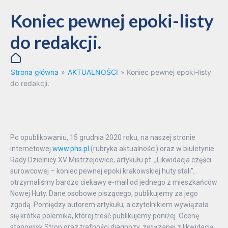
Koniec pewnej epoki-listy
do redakcji.
Strona główna
»
AKTUALNOŚCI
»
Koniec pewnej epoki-listy
do redakcji.
Po opublikowaniu, 15 grudnia 2020 roku, na naszej stronie
internetowej
www.phs.pl
(rubryka aktualności) oraz w biuletynie
Rady Dzielnicy XV Mistrzejowice, artykułu pt. „Likwidacja części
surowcowej – koniec pewnej epoki krakowskiej huty stali”,
otrzymaliśmy bardzo ciekawy e-mail od jednego z mieszkańców
Nowej Huty. Dane osobowe piszącego, publikujemy za jego
zgodą. Pomiędzy autorem artykułu, a czytelnikiem wywiązała
się krótka polemika, której treść publikujemy poniżej. Ocenę
stanowisk Stron oraz trafności diagnozy, związanej z likwidacją