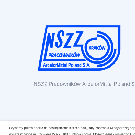
NSZZ Pracowników ArcelorMittal Poland S
Używamy plików cookie na naszej stronie internetowej, aby zapewnić Ci najbardziej odp
wyrażasz zgodę na używanie WSZYSTKICH plików cookie. Możesz jednak odwiedzić Usta