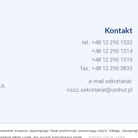
Kontakt
tel.: +48 12 290 1532
+48 12 290 1514
+48 12 290 1519
fax.: +48 12 290 3833
e-mail sekretariat:
.A.
nszz.sekretariat@unihut.pl
owiednie wrażenia, zapamiętując Twoje preferencje i powtarzając wizyty. Klikając „Akceptuję”
Copyright © 2023 NSZZ Pracowników AMP S.A.
Polityka plików cookie
wienia plików cookie, aby wyrazić kontrolowaną zgodę.