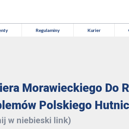
enty
Regulaminy
Kurier
era Morawieckiego Do 
blemów Polskiego Hutni
ij w niebieski link)