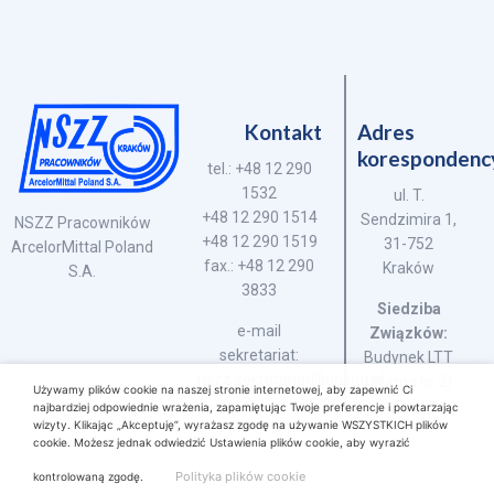
Kontakt
Adres
korespondenc
tel.: +48 12 290
1532
ul. T.
+48 12 290 1514
Sendzimira 1,
NSZZ Pracowników
+48 12 290 1519
31-752
ArcelorMittal Poland
fax.: +48 12 290
Kraków
S.A.
3833
Siedziba
e-mail
Związków:
sekretariat:
Budynek LTT
nszz.sekretariat@unihut.pl
(brama nr 2)
Używamy plików cookie na naszej stronie internetowej, aby zapewnić Ci
najbardziej odpowiednie wrażenia, zapamiętując Twoje preferencje i powtarzając
wizyty. Klikając „Akceptuję”, wyrażasz zgodę na używanie WSZYSTKICH plików
cookie. Możesz jednak odwiedzić Ustawienia plików cookie, aby wyrazić
Polityka plików cookie
kontrolowaną zgodę.