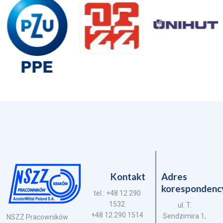
Kontakt
Adres
korespondenc
tel.: +48 12 290
1532
ul. T.
+48 12 290 1514
Sendzimira 1,
NSZZ Pracowników