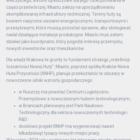
wieczystego, a które są kluczowe dla jego funkcjonowania w
części przetwórczej. Miastu zależy na uporządkowaniu
skomplikowanej infrastruktury technicznej. Tereny huty są
bowiem nasycone sieciami energetycznymi, transportowymi i
przesyłowymi, które muszą pozostać sprawne, aby obsługiwać
nadal działające instalacje produkcyjne. Miasto musi zatem
działać jako koordynator, który pogodzi interesy przemysłu,
nowych inwestorów oraz mieszkańców.
Dla władz Krakowa te grunty to fundament strategii „redefinicji
tożsamości Nowej Huty”. Miasto, poprzez spółkę Kraków Nowa
Huta Przyszłości (KNHP), planuje przekształcić te obszary w
nowoczesne silniki wzrostu gospodarczego:
w Ruszczy ma powstać Centrum Logistyczno-
Przemysłowe z nowoczesnym hubem technologicznym,
w Branicach planowany jest Park Naukowo-
Technologiczny dla sektora nowoczesnych technologii i
R&D
docelowo projekt KNHP ma wygenerować nawet
kilkadziesiąt tysięcy nowych miejsc pracy.
W kwietniu 2024 roku podpisano list intencyjny między miastem,