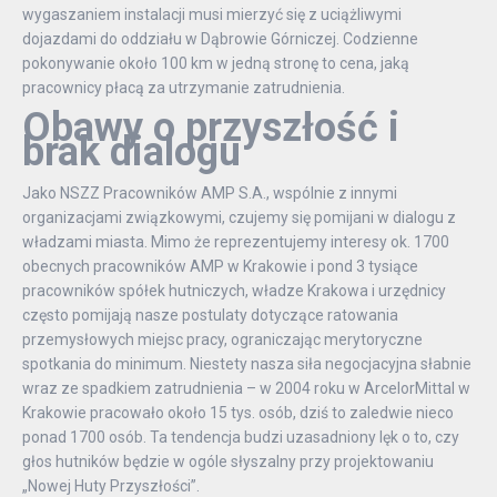
wygaszaniem instalacji musi mierzyć się z uciążliwymi
dojazdami do oddziału w Dąbrowie Górniczej. Codzienne
pokonywanie około 100 km w jedną stronę to cena, jaką
pracownicy płacą za utrzymanie zatrudnienia.
Obawy o przyszłość i
brak dialogu
Jako NSZZ Pracowników AMP S.A., wspólnie z innymi
organizacjami związkowymi, czujemy się pomijani w dialogu z
władzami miasta. Mimo że reprezentujemy interesy ok. 1700
obecnych pracowników AMP w Krakowie i pond 3 tysiące
pracowników spółek hutniczych, władze Krakowa i urzędnicy
często pomijają nasze postulaty dotyczące ratowania
przemysłowych miejsc pracy, ograniczając merytoryczne
spotkania do minimum. Niestety nasza siła negocjacyjna słabnie
wraz ze spadkiem zatrudnienia – w 2004 roku w ArcelorMittal w
Krakowie pracowało około 15 tys. osób, dziś to zaledwie nieco
ponad 1700 osób. Ta tendencja budzi uzasadniony lęk o to, czy
głos hutników będzie w ogóle słyszalny przy projektowaniu
„Nowej Huty Przyszłości”.