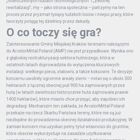
„nowoczesnych hubach technologicznych” i „zielonej
rewitalizacji”, my – jako strona społeczna – patrzymy na ten
proces przez pryzmat tysięcy ludzkich losów i miejsc pracy, które
tworzyły potęgę tej dzielnicy przez dekady.
O co toczy się gra?
Zainteresowanie Gminy Miejskiej Kraków terenami należącymi
do ArcelorMittal Poland (AMP) nie jest przypadkowe. Wynika ono
z głębokiej restrukturyzacji sektora hutniczego, która w
ostatnich latach doprowadziła do wyłączenia kluczowych
instalacji: wielkiego pieca, stalowni, a także koksowni. Te decyzje
koncernu uwolniły ogromne areały ziemi – mówi się o około 300
hektarach z łącznej obecnej puli 900 ha zajmowanych przez
hutę (w latach świetności historycznie huta zajmowała prawie
1400 hektarów), które miasto chce przejąć, aby zapobiec ich
degradacji. Mechanizm ten zakłada, że ArcelorMittal Poland
przekaże na rzecz Skarbu Państwa tereny, które nie są już
niezbędne do prowadzenia obecnej działalności produkcyjnej. W
zamian koncern ma uzyskać pełny tytuł własności do gruntów,
które obecnie wykorzystuje na zasadzie użytkowania