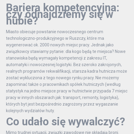
Bariera kompetencyjna:
czy odnajdziemy się w
hubie?
Miasto obiecuje powstanie nowoczesnego centrum
technologiczno-produkcyjnego w Ruszczy, które ma
wygenerować ok. 2000 nowych miejsc pracy. Jednak jako
związkowcy stawiamy pytanie: dla kogo będą te miejsca? Nowe
stanowiska będą wymagały kompetencji z zakresu IT,
automatyki i nowoczesnej logistyki. Bez szeroko zakrojonych,
realnych programów rekwalifikacji, starsza kadra hutnicza może
zostać wykluczona z tego nowego rynku pracy. Nie możemy
zapominać także o pracownikach spółek hutniczych (według
statystyk na jedno miejsce pracy w hutnictwie przypada 7 miejsc
pracy w innych obszarach jak: transport, remonty, logistyka),
których byt jest bezpośrednio zagrożony przez wygaszanie
kolejnych wydziałów huty.
Co udało się wywalczyć?
Mimo trudnej sytuacji, związki zawodowe nie składają broni.