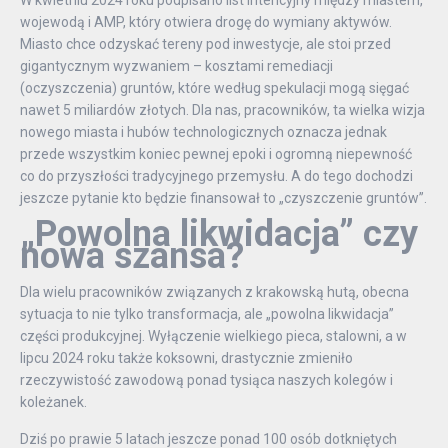
wojewodą i AMP, który otwiera drogę do wymiany aktywów.
Miasto chce odzyskać tereny pod inwestycje, ale stoi przed
gigantycznym wyzwaniem – kosztami remediacji
(oczyszczenia) gruntów, które według spekulacji mogą sięgać
nawet 5 miliardów złotych. Dla nas, pracowników, ta wielka wizja
nowego miasta i hubów technologicznych oznacza jednak
przede wszystkim koniec pewnej epoki i ogromną niepewność
co do przyszłości tradycyjnego przemysłu. A do tego dochodzi
jeszcze pytanie kto będzie finansował to „czyszczenie gruntów”.
„Powolna likwidacja” czy
nowa szansa?
Dla wielu pracowników związanych z krakowską hutą, obecna
sytuacja to nie tylko transformacja, ale „powolna likwidacja”
części produkcyjnej. Wyłączenie wielkiego pieca, stalowni, a w
lipcu 2024 roku także koksowni, drastycznie zmieniło
rzeczywistość zawodową ponad tysiąca naszych kolegów i
koleżanek.
Dziś po prawie 5 latach jeszcze ponad 100 osób dotkniętych