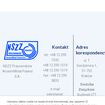
Kontakt
Adres
korespondenc
tel.: +48 12 290
1532
ul. T.
+48 12 290 1514
Sendzimira 1,
NSZZ Pracowników
+48 12 290 1519
31-752
ArcelorMittal Poland
fax.: +48 12 290
Kraków
S.A.
3833
Siedziba
e-mail
Związków:
sekretariat:
Budynek LTT
nszz.sekretariat@unihut.pl
(brama nr 2)
Używamy plików cookie na naszej stronie internetowej, aby zapewnić Ci