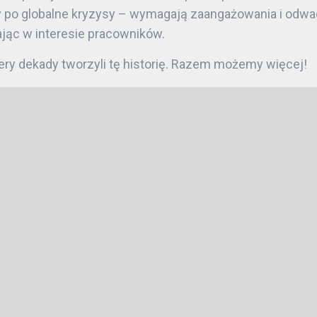
 po globalne kryzysy – wymagają zaangażowania i odwag
ając w interesie pracowników.
ery dekady tworzyli tę historię. Razem możemy więcej!