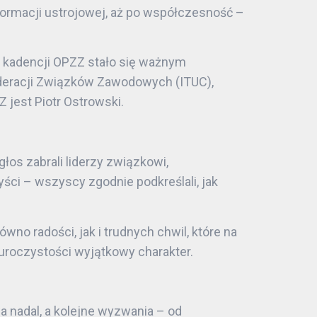
formacji ustrojowej, aż po współczesność –
o kadencji OPZZ stało się ważnym
deracji Związków Zawodowych (ITUC),
jest Piotr Ostrowski.
łos zabrali liderzy związkowi,
zyści – wszyscy zgodnie podkreślali, jak
 radości, jak i trudnych chwil, które na
c uroczystości wyjątkowy charakter.
a nadal, a kolejne wyzwania – od