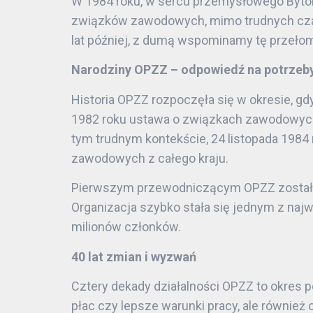
W 1984 roku, w sercu przemysłowego Bytomi
związków zawodowych, mimo trudnych czas
lat później, z dumą wspominamy tę przełom
Narodziny OPZZ – odpowiedź na potrzeb
Historia OPZZ rozpoczęła się w okresie, 
1982 roku ustawa o związkach zawodowych 
tym trudnym kontekście, 24 listopada 198
zawodowych z całego kraju.
Pierwszym przewodniczącym OPZZ został Alf
Organizacja szybko stała się jednym z na
milionów członków.
40 lat zmian i wyzwań
Cztery dekady działalności OPZZ to okres
płac czy lepsze warunki pracy, ale również 