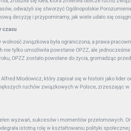
a, zrodziła się idea, która zmieniła oblicze ruchu zwi
ów, odważyli się stworzyć Ogólnopolskie Porozumieni
ową decyzję i przypominamy, jak wiele udało się osiągn
y czasu
gdy wolność związkowa była ograniczona, a prawa prac
nie tylko umożliwiła powstanie OPZZ, ale jednocześnie 
4 roku, OPZZ zostało powołane do życia, gromadząc prze
red Miodowicz, który zapisał się w historii jako lider
jwiększych ruchów związkowych w Polsce, zrzeszając w 
 pełen wyzwań, sukcesów i momentów przełomowych. Orga
odegrała istotną rolę w kształtowaniu polityki społeczne