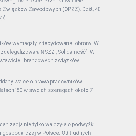
ązkowego w Polsce. Przedstawiciele
e Związków Zawodowych (OPZZ). Dziś, 40
ąć.
owników wymagały zdecydowanej obrony. W
zdelegalizowała NSZZ „Solidarność”. W
dstawicieli branżowych związków
 oddany walce o prawa pracowników.
latach ’80 w swoich szeregach około 7
nizacja nie tylko walczyła o podwyżki
j i gospodarczej w Polsce. Od trudnych