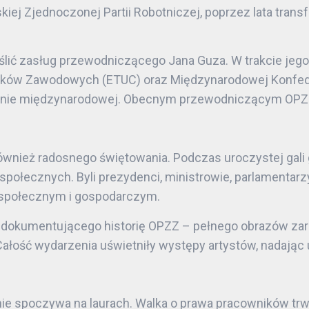
ej Zjednoczonej Partii Robotniczej, poprzez lata trans
eślić zasług przewodniczącego Jana Guza. W trakcie jeg
ązków Zawodowych (ETUC) oraz Międzynarodowej Konfe
renie międzynarodowej. Obecnym przewodniczącym OPZZ 
 również radosnego świętowania. Podczas uroczystej gali g
ji społecznych. Byli prezydenci, ministrowie, parlamentar
 społecznym i gospodarczym.
kumentującego historię OPZZ – pełnego obrazów zarówno
. Całość wydarzenia uświetniły występy artystów, nadają
nie spoczywa na laurach. Walka o prawa pracowników trw