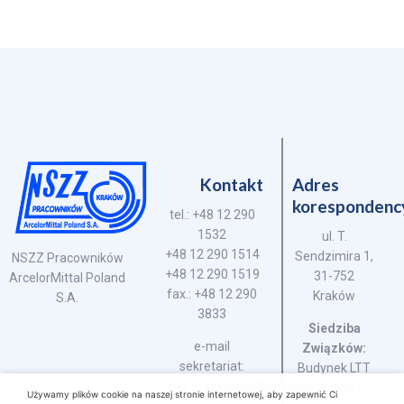
Kontakt
Adres
korespondenc
tel.: +48 12 290
1532
ul. T.
+48 12 290 1514
Sendzimira 1,
NSZZ Pracowników
+48 12 290 1519
31-752
ArcelorMittal Poland
fax.: +48 12 290
Kraków
S.A.
3833
Siedziba
e-mail
Związków:
sekretariat:
Budynek LTT
nszz.sekretariat@unihut.pl
(brama nr 2)
Używamy plików cookie na naszej stronie internetowej, aby zapewnić Ci