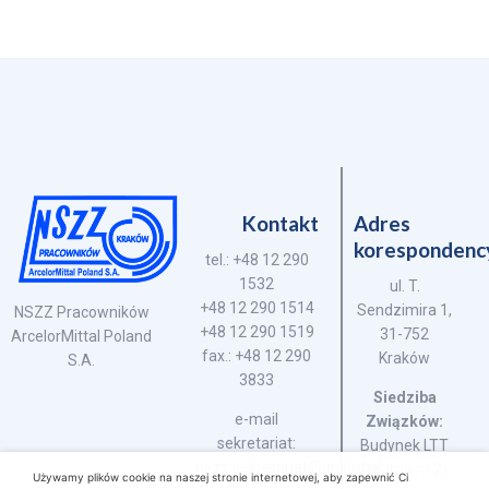
Kontakt
Adres
korespondenc
tel.: +48 12 290
1532
ul. T.
+48 12 290 1514
Sendzimira 1,
NSZZ Pracowników
+48 12 290 1519
31-752
ArcelorMittal Poland
fax.: +48 12 290
Kraków
S.A.
3833
Siedziba
e-mail
Związków:
sekretariat:
Budynek LTT
nszz.sekretariat@unihut.pl
(brama nr 2)
Używamy plików cookie na naszej stronie internetowej, aby zapewnić Ci