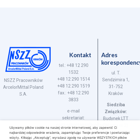
Kontakt
Adres
korespondenc
tel.: +48 12 290
1532
ul. T.
+48 12 290 1514
Sendzimira 1,
NSZZ Pracowników
+48 12 290 1519
31-752
ArcelorMittal Poland
fax.: +48 12 290
Kraków
S.A.
3833
Siedziba
e-mail
Związków:
sekretariat:
Budynek LTT
nszz.sekretariat@unihut.pl
(brama nr 2)
Używamy plików cookie na naszej stronie internetowej, aby zapewnić Ci
najbardziej odpowiednie wrażenia, zapamiętując Twoje preferencje i powtarzając
wizyty. Klikając „Akceptuję”, wyrażasz zgodę na używanie WSZYSTKICH plików