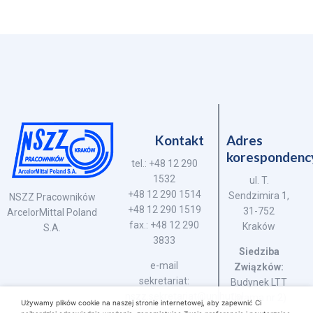
Kontakt
Adres
korespondenc
tel.: +48 12 290
1532
ul. T.
+48 12 290 1514
Sendzimira 1,
NSZZ Pracowników
+48 12 290 1519
31-752
ArcelorMittal Poland
fax.: +48 12 290
Kraków
S.A.
3833
Siedziba
e-mail
Związków:
sekretariat:
Budynek LTT
nszz.sekretariat@unihut.pl
(brama nr 2)
Używamy plików cookie na naszej stronie internetowej, aby zapewnić Ci