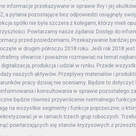
e informacje przekazywane w sprawie Ilvy i jej skutków
Z, a pytania pozostające bez odpowiedzi osiągnęły swój
cja spółki nie była szczera z kolegami, którzy mieli opuś
zyszłości. Powtarzamy nasze żądania: Dostęp do inform
ormacji przed posiedzeniami, Przekazywanie bardziej p
poczęte w drugim półroczu 2018 roku. Jeśli rok 2018 jes
otrafimy otwarcie i poważnie rozmawiać na temat najbar
, digitalizacja, produkcja i udział w rynku. Przede wszy
rzedaży naszych aktywów. Przepływy materiałów i produk
 warunków pracy dzisiaj nie oceniamy. Będzie to dotyczy
informowania i konsultowania w sprawie pozostałego zakr
czne będzie również przywrócenie normalnego funkcjon
gę na wszystkie segmenty i funkcje poprzeczne, o któr
nkretyzować je w ramach trzech grup roboczych. Trzeba 
knąć powtarzających się stanów kryzysowych z przeszło