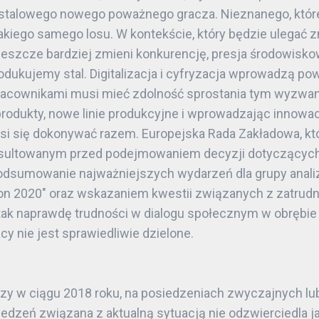
talowego nowego poważnego gracza. Nieznanego, którego
 takiego samego losu. W kontekście, który będzie ulegać 
 jeszcze bardziej zmieni konkurencję, presja środowis
rodukujemy stal. Digitalizacja i cyfryzacja wprowadzą po
pracownikami musi mieć zdolność sprostania tym wyzwan
produkty, nowe linie produkcyjne i wprowadzając innowa
i się dokonywać razem. Europejska Rada Zakładowa, któ
ltowanym przed podejmowaniem decyzji dotyczących or
odsumowanie najważniejszych wydarzeń dla grupy anal
on 2020″ oraz wskazaniem kwestii związanych z zatrudnie
 tak naprawdę trudności w dialogu społecznym w obrębie 
 nie jest sprawiedliwie dzielone.
razy w ciągu 2018 roku, na posiedzeniach zwyczajnych 
osiedzeń związana z aktualną sytuacją nie odzwierciedl