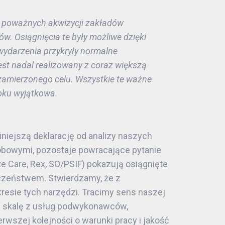
ie poważnych akwizycji zakładów
w. Osiągnięcia te były możliwe dzięki
ydarzenia przykryły normalne
est nadal realizowany z coraz większą
ą zamierzonego celu. Wszystkie te ważne
roku wyjątkowa.
iniejszą deklarację od analizy naszych
sobowymi, pozostaje powracające pytanie
 Care, Rex, SO/PSIF) pokazują osiągnięte
eczeństwem. Stwierdzamy, że z
esie tych narzędzi. Tracimy sens naszej
żą skalę z usług podwykonawców,
rwszej kolejności o warunki pracy i jakość