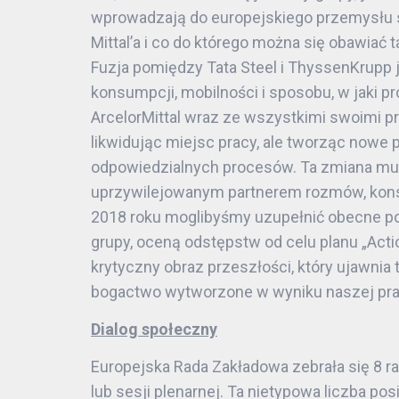
wprowadzają do europejskiego przemysłu s
Mittal’a i co do którego można się obawiać
Fuzja pomiędzy Tata Steel i ThyssenKrupp
konsumpcji, mobilności i sposobu, w jaki p
ArcelorMittal wraz ze wszystkimi swoimi 
likwidując miejsc pracy, ale tworząc nowe 
odpowiedzialnych procesów. Ta zmiana mus
uprzywilejowanym partnerem rozmów, konsu
2018 roku moglibyśmy uzupełnić obecne p
grupy, oceną odstępstw od celu planu „Acti
krytyczny obraz przeszłości, który ujawnia
bogactwo wytworzone w wyniku naszej pracy
Dialog społeczny
Europejska Rada Zakładowa zebrała się 8 
lub sesji plenarnej. Ta nietypowa liczba p