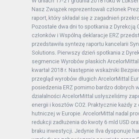
W dniach 17-21 grudnia 2018 roku w Luksem
Nasz Związek reprezentowali członek Prezyd
raport, który składał się z zagadnień prze
Pozostałe dwa dni to spotkania z Dyrekcją
członków i Wspólną deklaracje ERZ przedsta
przedstawiła syntezę raportu kancelarii Sy
Solutions. Pierwszy dzień spotkania z Dyr
segmencie Wyrobów płaskich ArcelorMittal 
kwartał 2018 r. Następnie wskażniki Bezpie
przegląd wyrobów długich ArcelorMittal Eur
posiedzenia ERZ pomimo bardzo dobrych w
działalności ArcelorMittal usłyszeliśmy z
energii i kosztów CO2. Praktycznie każdy 
hutniczej w Europie. ArcelorMittal nadal p
redukcji zadłużenia do kwoty 6 mld USD ora
braku inwestycji. Jedynie Ilva dysponuje h