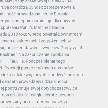
jskiej Rady zakładowej ArcelorMittal.
a Grupa doradcza Syndex zaprezentowała
iałalność prowadzona jest w Europie.
berghe, następnie nominacje dla nowych
spotkania Pani A. Martinez Garcia
eglądu 2018 roku w ArcelorMittal Downstream
ranych o sukcesach I zagrożeniach w
się od przedstawienia wyników Grupy za III
 Paulmier. Na zakończenie spotkania
i H. Fauville. Podczas plenarnego
ch Dyrekcji poszczególnych obszarów
odukcji stali związanych z podwyżkami cen
ad sensem prowadzenia działalności
tórej podtrzymuje swój dotychczasowy cel
pa od kilku lat ciągle cierpi z powodu
sprawdzany przez interesariuszy, ze