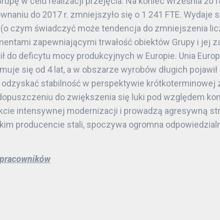
upę w celu realizacji przejęcia. Na koniec września 201
ównaniu do 2017 r. zmniejszyło się o 1 241 FTE. Wydaje
u (o czym świadczyć może tendencja do zmniejszenia l
lementami zapewniającymi trwałość obiektów Grupy i jej
 do deficytu mocy produkcyjnych w Europie. Unia Europe
je się od 4 lat, a w obszarze wyrobów długich pojawił s
odzyskać stabilność w perspektywie krótkoterminowej za
edopuszczeniu do zwiększenia się luki pod względem k
akcie intensywnej modernizacji i prowadzą agresywną st
skim producencie stali, spoczywa ogromna odpowiedzial
i pracowników