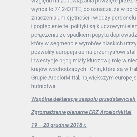
względu na zobowiązania powzięte przez Gr
wynosiło 74 243 FTE, co oznacza, że w por
znaczenia umiejętności i wiedzy personel
i pogłębienie tej polityki są kluczowymi e
połączeniu ze spadkiem popytu doprowadził
który w segmencie wyrobów płaskich utrzymu
pozwoliły europejskiemu przemysłowi stali 
inwestycje będą miały kluczową rolę w ni
krajów wschodzących i Chin, które są w tr
Grupie ArcelorMittal, największym europej
hutnictwa.
Wspólna deklaracja zespołu przedstawiciel
Zgromadzenie plenarne ERZ ArcelorMittal
19 – 20 grudnia 2018 r.