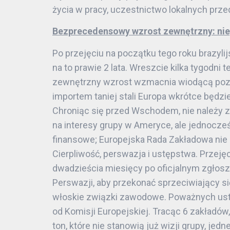
życia w pracy, uczestnictwo lokalnych prze
Bezprecedensowy wzrost zewnętrzny: niep
Po przejęciu na początku tego roku brazyli
na to prawie 2 lata. Wreszcie kilka tygodni
zewnętrzny wzrost wzmacnia wiodącą pozyc
importem taniej stali Europa wkrótce będzi
Chroniąc się przed Wschodem, nie należy 
na interesy grupy w Ameryce, ale jednocześ
finansowe; Europejska Rada Zakładowa nie 
Cierpliwość, perswazja i ustępstwa. Przejęci
dwadzieścia miesięcy po oficjalnym zgłosz
Perswazji, aby przekonać sprzeciwiający si
włoskie związki zawodowe. Poważnych ustę
od Komisji Europejskiej. Tracąc 6 zakładó
ton, które nie stanowią już wizji grupy, je