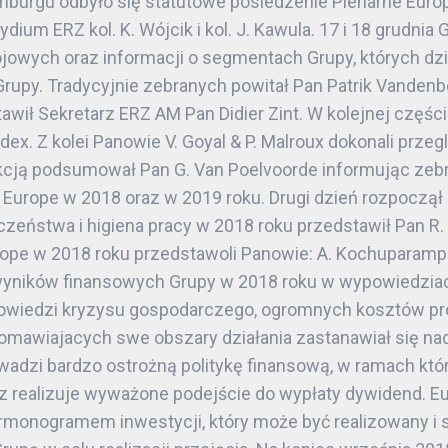
burgu odbyło się statutowe posiedzenie Plenarne Europe
ium ERZ kol. K. Wójcik i kol. J. Kawula. 17 i 18 grudni
krojowych oraz informacji o segmentach Grupy, których dz
 Grupy. Tradycyjnie zebranych powitał Pan Patrik Vanden
wił Sekretarz ERZ AM Pan Didier Zint. W kolejnej części 
ndex. Z kolei Panowie V. Goyal & P. Malroux dokonali prz
ekcją podsumował Pan G. Van Poelvoorde informując zeb
Europe w 2018 oraz w 2019 roku. Drugi dzień rozpoczął 
czeństwa i higiena pracy w 2018 roku przedstawił Pan R.
ope w 2018 roku przedstawoli Panowie: A. Kochuparampil 
yników finansowych Grupy w 2018 roku w wypowiedzia
apowiedzi kryzysu gospodarczego, ogromnych kosztów pr
z omawiajacych swe obszary działania zastanawiał się n
rowadzi bardzo ostrożną politykę finansową, w ramach k
z realizuje wyważone podejście do wypłaty dywidend. Euro
armonogramem inwestycji, który może być realizowany i 