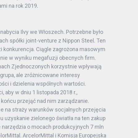
ami na rok 2019.
ł nabycia Ilvy we Włoszech. Potrzebne było
ach spółki joint-venture z Nippon Steel. Ten
dzi konkurencja. Ciągle zagrożona masowym
anie w wyniku megafuzji obecnych firm.
anach Zjednoczonych korzystnie wpływają
grupa, ale zróżnicowane interesy
ci i dzielenia wspólnych wartości.
, aby w dniu 1 listopada 2018 r.,
 końcu przejąć nad nim zarządzanie.
ące na straży warunków socjalnych przejęcia
 uzyskanie zielonego światła na ten zakup
je narzędzia o mocach produkcyjnych 7 mln
orMittal. ArcelorMittal i Komisja Europejska