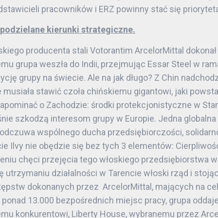
dstawicieli pracowników i ERZ powinny stać się priorytet
odzielane kierunki strategiczne.
jskiego producenta stali Votorantim ArcelorMittal dokona
 temu grupa weszła do Indii, przejmując Essar Steel w ram
ję grupy na świecie. Ale na jak długo? Z Chin nadcho
e musiała stawić czoła chińskiemu gigantowi, jaki powst
zapominać o Zachodzie: środki protekcjonistyczne w St
nie szkodzą interesom grupy w Europie. Jedna globalna 
odczuwa wspólnego ducha przedsiębiorczości, solidarnoś
e Ilvy nie obędzie się bez tych 3 elementów: Cierpliwości
eniu chęci przejęcia tego włoskiego przedsiębiorstwa w
ę utrzymaniu działalności w Tarencie włoski rząd i stoj
pstw dokonanych przez ArcelorMittal, mających na celu
w, ponad 13.000 bezpośrednich miejsc pracy, grupa odda
dnemu konkurentowi, Liberty House, wybranemu przez Arcel