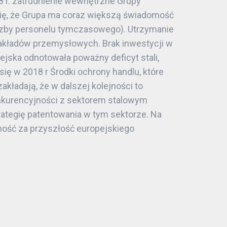
8 r. zatrudnienie wewnętrzne Grupy
 się, że Grupa ma coraz większą świadomość
iczby personelu tymczasowego). Utrzymanie
 zakładów przemysłowych. Brak inwestycji w
jska odnotowała poważny deficyt stali,
ię w 2018 r Środki ochrony handlu, które
kładają, że w dalszej kolejności to
onkurencyjności z sektorem stalowym
rategię patentowania w tym sektorze. Na
ność za przyszłość europejskiego