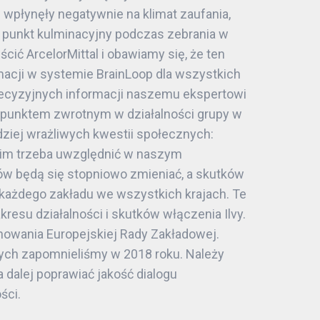
 wpłynęły negatywnie na klimat zaufania,
 punkt kulminacyjny podczas zebrania w
cić ArcelorMittal i obawiamy się, że ten
acji w systemie BrainLoop dla wszystkich
recyzyjnych informacji naszemu ekspertowi
t punktem zwrotnym w działalności grupy w
dziej wrażliwych kwestii społecznych:
stkim trzeba uwzględnić w naszym
tów będą się stopniowo zmieniać, a skutków
ć każdego zakładu we wszystkich krajach. Te
esu działalności i skutków włączenia Ilvy.
owania Europejskiej Rady Zakładowej.
ych zapomnieliśmy w 2018 roku. Należy
dalej poprawiać jakość dialogu
ści.