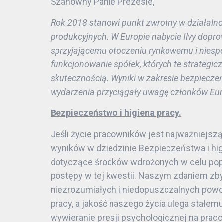
Szanowny Panie Prezesie,
Rok 2018 stanowi punkt zwrotny w działalno
produkcyjnych. W Europie nabycie Ilvy dopro
sprzyjającemu otoczeniu rynkowemu i niesp
funkcjonowanie spółek, których te strategic
skutecznością. Wyniki w zakresie bezpieczeń
wydarzenia przyciągały uwagę członków Euro
Bezpieczeństwo i higiena pracy.
Jeśli życie pracowników jest najważniejszą
wyników w dziedzinie Bezpieczeństwa i hi
dotyczące środków wdrożonych w celu popra
postępy w tej kwestii. Naszym zdaniem zb
niezrozumiałych i niedopuszczalnych powo
pracy, a jakość naszego życia ulega stałe
wywieranie presji psychologicznej na praco