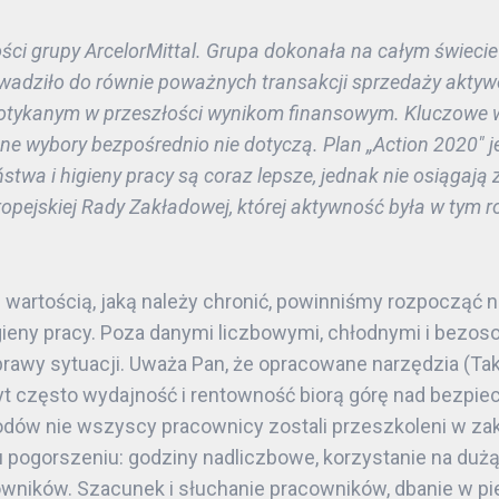
ści grupy ArcelorMittal. Grupa dokonała na całym świec
wadziło do równie poważnych transakcji sprzedaży aktywó
otykanym w przeszłości wynikom finansowym. Kluczowe w
zne wybory bezpośrednio nie dotyczą. Plan „Action 2020″ j
stwa i higieny pracy są coraz lepsze, jednak nie osiągaj
pejskiej Rady Zakładowej, której aktywność była w tym 
 wartością, jaką należy chronić, powinniśmy rozpocząć n
gieny pracy. Poza danymi liczbowymi, chłodnymi i bezo
wy sytuacji. Uważa Pan, że opracowane narzędzia (Take
yt często wydajność i rentowność biorą górę nad bezpi
dów nie wszyscy pracownicy zostali przeszkoleni w zakr
mu pogorszeniu: godziny nadliczbowe, korzystanie na du
wników. Szacunek i słuchanie pracowników, dbanie w pie