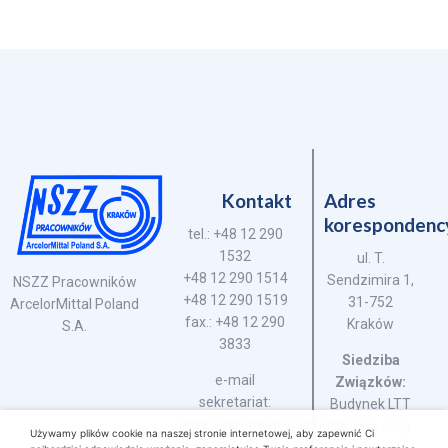
Kontakt
Adres
korespondenc
tel.: +48 12 290
1532
ul. T.
+48 12 290 1514
Sendzimira 1,
NSZZ Pracowników
+48 12 290 1519
31-752
ArcelorMittal Poland
fax.: +48 12 290
Kraków
S.A.
3833
Siedziba
e-mail
Związków:
sekretariat:
Budynek LTT
nszz.sekretariat@unihut.pl
(brama nr 2)
Używamy plików cookie na naszej stronie internetowej, aby zapewnić Ci