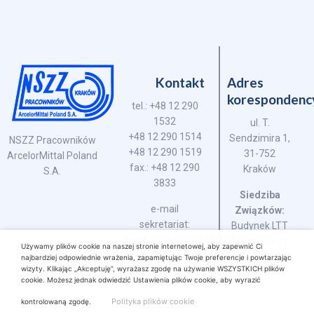
Kontakt
Adres
korespondenc
tel.: +48 12 290
1532
ul. T.
+48 12 290 1514
Sendzimira 1,
NSZZ Pracowników
+48 12 290 1519
31-752
ArcelorMittal Poland
fax.: +48 12 290
Kraków
S.A.
3833
Siedziba
e-mail
Związków:
sekretariat:
Budynek LTT
nszz.sekretariat@unihut.pl
(brama nr 2)
Używamy plików cookie na naszej stronie internetowej, aby zapewnić Ci
najbardziej odpowiednie wrażenia, zapamiętując Twoje preferencje i powtarzając
wizyty. Klikając „Akceptuję”, wyrażasz zgodę na używanie WSZYSTKICH plików
cookie. Możesz jednak odwiedzić Ustawienia plików cookie, aby wyrazić
Polityka plików cookie
kontrolowaną zgodę.